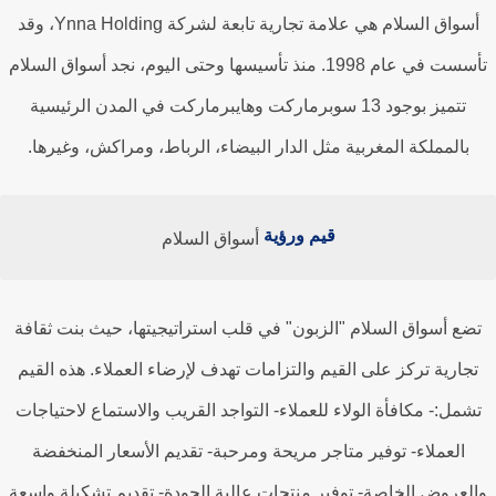
أسواق السلام هي علامة تجارية تابعة لشركة Ynna Holding، وقد
تأسست في عام 1998. منذ تأسيسها وحتى اليوم، نجد أسواق السلام
تتميز بوجود 13 سوبرماركت وهايبرماركت في المدن الرئيسية
بالمملكة المغربية مثل الدار البيضاء، الرباط، ومراكش، وغيرها.
قيم ورؤية
أسواق السلام
ضع أسواق السلام "الزبون" في قلب استراتيجيتها، حيث بنت ثقافة
جارية تركز على القيم والتزامات تهدف لإرضاء العملاء. هذه القيم
شمل:- مكافأة الولاء للعملاء- التواجد القريب والاستماع لاحتياجات
العملاء- توفير متاجر مريحة ومرحبة- تقديم الأسعار المنخفضة
لعروض الخاصة- توفير منتجات عالية الجودة- تقديم تشكيلة واسعة