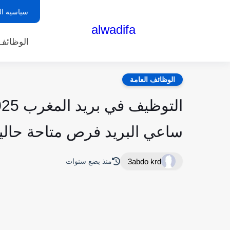
سياسية ا
alwadifa
الوظائف 
الوظائف العامة
ساعي البريد فرص متاحة حالي
3abdo krd
منذ بضع سنوات