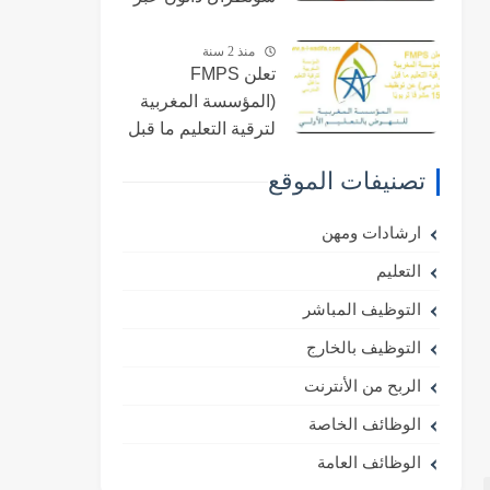
الإنترنت والحصول
على فرص عمل لدى
منذ 2 سنة
تعلن FMPS
هذه الشركة الريادية
(المؤسسة المغربية
2023-2024؟
لترقية التعليم ما قبل
المدرسي) عن
تصنيفات الموقع
توظيف 152 مشرفًا
تربويًا (SEP) في عام
ارشادات ومهن
2024.
التعليم
التوظيف المباشر
التوظيف بالخارج
الربح من الأنترنت
الوظائف الخاصة
الوظائف العامة