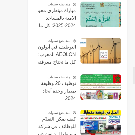
طنجة المتوسط
منذ بضع سنوات
مباراة مؤطري محو
Tanger Med 2024
الأمية بالمساجد
2024-2025: كل ما
تحتاج معرفته
منذ بضع سنوات
التوظيف في أيولون
AEOLON المغرب:
كل ما تحتاج معرفته
عن 155 منصبًا متاحًا
منذ بضع سنوات
توظيف 20 وظيفة
بمطار وجدة أنجاد
2024
منذ بضع سنوات
كيف يمكن التقدّم
للوظائف في شركة
سونطرال دانون عبر