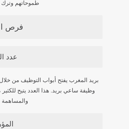
طموحاتهم وترك ب
فرص ال
عدد ال
بريد المغرب يفتح أبواب التوظيف من خلال إجراء concours لعام 2024،
وظيفة ساعي بريد. هذا العدد يتيح للكثير
والمساهمة ف
المؤه