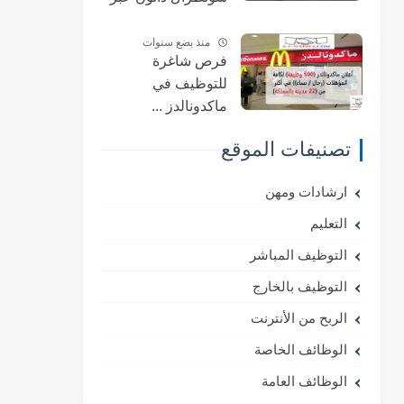
الإنترنت والحصول
على فرص عمل لدى
منذ بضع سنوات
فرص شاغرة
هذه الشركة الريادية
للتوظيف في
2023-2024؟
ماكدونالدز ...
التفاصيل الكاملة و
تصنيفات الموقع
طريقة التسجيل
McDonald 2025
ارشادات ومهن
التعليم
التوظيف المباشر
التوظيف بالخارج
الربح من الأنترنت
الوظائف الخاصة
الوظائف العامة