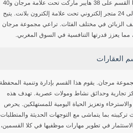
مجموعة من العلامات التجارية. يحتوي هذا القسم على 38 هايبر ماركت تحت علامة مرجان و40
سوبر ماركت تحت علامة أكيما، بالإضافة إلى 24 متجر إلكتروني تحت علامة إلكترون بلانت. يتيح
ختلف الزبائن في مختلف الفئات. تراعي مجموعة مرجان
 مما يعزز قدرتها التنافسية في السوق المغربي.
 العقارات
جموعة مرجان. يقوم هذا القسم بإدارة وتنمية المحفظة
كز تجارية وحدائق نشاط ومولات عصرية. تهدف هذه
والاسترخاء وتعزيز الحياة اليومية للمستهلكين. يحرص
ركيبته بما يتماشى مع التوجهات الحديثة والمتطلبات
لاستثمار في تطوير مهارات موظفيها في كلا القسمين،