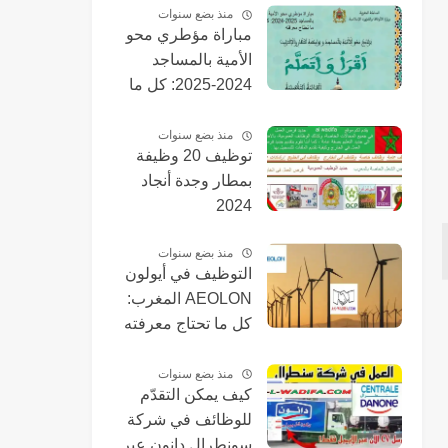
طنجة المتوسط
منذ بضع سنوات
مباراة مؤطري محو
Tanger Med 2024
الأمية بالمساجد
2024-2025: كل ما
تحتاج معرفته
منذ بضع سنوات
توظيف 20 وظيفة
بمطار وجدة أنجاد
2024
منذ بضع سنوات
التوظيف في أيولون
AEOLON المغرب:
كل ما تحتاج معرفته
عن 155 منصبًا متاحًا
منذ بضع سنوات
كيف يمكن التقدّم
للوظائف في شركة
سونطرال دانون عبر