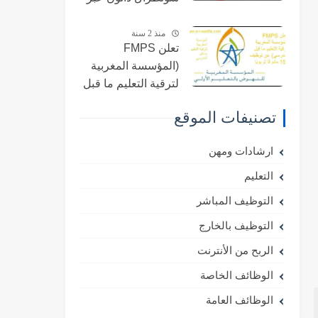
الإنترنت والحصول
على فرص عمل لدى
منذ 2 سنة
تعلن FMPS
هذه الشركة الريادية
(المؤسسة المغربية
2023-2024؟
لترقية التعليم ما قبل
المدرسي) عن
تصنيفات الموقع
توظيف 152 مشرفًا
تربويًا (SEP) في عام
ارشادات ومهن
2024.
التعليم
التوظيف المباشر
التوظيف بالخارج
الربح من الأنترنت
الوظائف الخاصة
الوظائف العامة