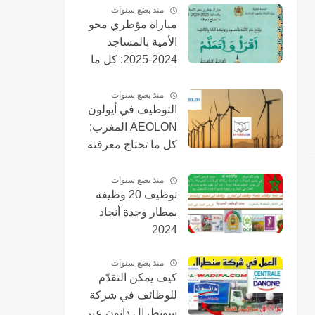
طنجة المتوسط
منذ بضع سنوات
مباراة مؤطري محو
Tanger Med 2024
الأمية بالمساجد
2024-2025: كل ما
تحتاج معرفته
منذ بضع سنوات
التوظيف في أيولون
AEOLON المغرب:
كل ما تحتاج معرفته
عن 155 منصبًا متاحًا
منذ بضع سنوات
توظيف 20 وظيفة
بمطار وجدة أنجاد
2024
منذ بضع سنوات
كيف يمكن التقدّم
للوظائف في شركة
سونطرال دانون عبر